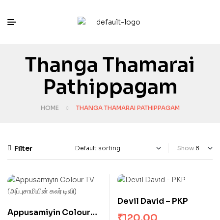
Thanga Thamarai
Pathippagam
HOME
THANGA THAMARAI PATHIPPAGAM
Filter
Show
Devil David – PKP
Appusamiyin Colour
₹
120.00