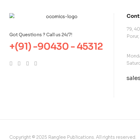
Cont
79, 40
Got Questions ? Call us 24/7!
Porur,
+(91) -90430 - 45312
Monda
Saturd
sal
con
Copyright © 2025 Ranglee Publications. All rights reserved.