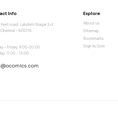
act Info
Explore
About us
 feet road, Lakshmi Nagar Ext
 Chennai – 600116
Sitemap
Bookmarks
Sign in/Join
y – Friday: 9:00-20:00
ay: 11:00 – 15:00
es@ocomics.com
tact@example.com