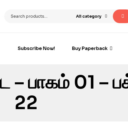
All category
Subscribe Now!
Buy Paperback
 – பாகம் 01 – பக
22