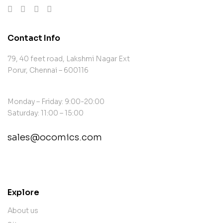
Contact Info
79, 40 feet road, Lakshmi Nagar Ext
Porur, Chennai – 600116
Monday – Friday: 9:00-20:00
Saturday: 11:00 – 15:00
sales@ocomics.com
contact@example.com
Explore
About us