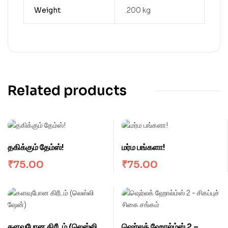
Weight
.200 kg
Related products
தகிக்கும் தேம்ஸ்!
மர்ம பங்களா!
₹
75.00
₹
75.00
களவுபோன கிரீடம் (லெஸ்லி
ஷெர்லக் ஹோல்ம்ஸ் 2 –