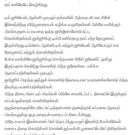
நாட்களிலேயே நிகழ்கிறது.
டிக்,ஜூலியன்,ஆன்னி மூவரும் தங்களின் அத்தை வீடான கிரீன்
இல்லத்திற்கு விடுமுறையைக் கழிக்க வருகிறார்கள்.அங்கே வசிக்கும்
அவர்களுடைய வயதை ஒத்த ஜார்ஜினாவோடு நட்பு
கொள்கிறார்கள்.ஜார்ஜூக்கு டிம்மி என்றொரு நாய் உற்ற தோழனாய்
இருக்கிறது.டிம்மியை ஆன்னி,டிக் மற்றும் ஜூலியன் ஆகியோரும் சக
தோழனாய் ஏற்றுக் கொள்கிறார்கள்.
பேச்சு வாக்கிலே ஜார்ஜூக்கு சொந்தமான கிரீன் ஐலேண்ட் ஒன்று
இருப்பதாக தெரிந்து கொண்டு அந்த ஐலேண்டை பார்க்க
ஆசைப்படுகிறார்கள் மூவரும்.
ஜார்ஜூம் அதற்கு ஒத்துக் கொண்டு தேவையான உபகரணங்களோடு அந்த
தீவுக்கு பயணப்படுகிறார்கள்.
அந்த தீவை அடையும் அவர்கள் அங்கே கைவிடப்பட்ட நிலையில் இருக்கும்
கப்பல் ஒன்றைக் காண்கிறார்கள்.
குழந்தைகளுக்கே உரிய சுட்டித்தனமான குணத்தால் கப்பலை ஆராயும்
அவர்களுக்கு ஒரு புதையல் வரைபடம் கிடைக்கிறது.
அதே சமயம் இவர்களைப் பின் தொடர்ந்து வரும் இரண்டு போக்கிரிகள்
வரைபடத்தை கொடுக்கச் சொல்லி துப்பாக்கி முனையில் மிரட்டுகிறார்கள்.