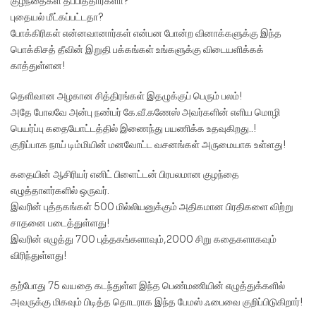
குழந்தைகள் தப்பித்தார்களா?
புதையல் மீட்கப்பட்டதா?
போக்கிரிகள் என்னவானார்கள் என்பன போன்ற வினாக்களுக்கு இந்த
பொக்கிசத் தீவின் இறுதி பக்கங்கள் உங்களுக்கு விடையளிக்கக்
காத்துள்ளன!
தெளிவான அழகான சித்திரங்கள் இதழுக்குப் பெரும் பலம்!
அதே போலவே அன்பு நண்பர் கே.வீ.கணேஸ் அவர்களின் எளிய மொழி
பெயர்ப்பு கதையோட்டத்தில் இணைந்து பயணிக்க உதவுகிறது..!
குறிப்பாக நாய் டிம்மியின் மனவோட்ட வசனங்கள் அருமையாக உள்ளது!
கதையின் ஆசிரியர் எனிட் பிளைட்டன் பிரபலமான குழந்தை
எழுத்தாளர்களில் ஒருவர்.
இவரின் புத்தகங்கள் 500 மில்லியனுக்கும் அதிகமான பிரதிகளை விற்று
சாதனை படைத்துள்ளது!
இவரின் எழுத்து 700 புத்தகங்களாவும்,2000 சிறு கதைகளாகவும்
விரிந்துள்ளது!
தற்போது 75 வயதை கடந்துள்ள இந்த பெண்மணியின் எழுத்துக்களில்
அவருக்கு மிகவும் பிடித்த தொடராக இந்த பேமஸ் ஃபைவை குறிப்பிடுகிறார்!