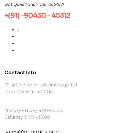
Got Questions ? Call us 24/7!
+(91) -90430 - 45312
Contact Info
79, 40 feet road, Lakshmi Nagar Ext
Porur, Chennai – 600116
Monday – Friday: 9:00-20:00
Saturday: 11:00 – 15:00
sales@ocomics.com