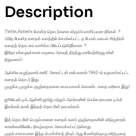
Description
Tintin,Asterix போன்ற தொடர்களை விரும்பி வாசிப்பவரா நீங்கள்..?
அதே போன்ற கதைக் களத்தில் சொல்லப்பட்ட த பேமஸ் ஃபைவ் சித்திரக்
கதைத் தொடரை வாசிக்க பிரியப்படுகிறீர்களா..?
இதோ உங்களுக்கான கதவை அகலத் திறந்து வரவேற்கிறது ரங்லீ
நிறுவனம்!
ஆங்கில எழுத்தாளர் எனிட் பிளைட்டன் என்பவரால் 1942-ல் உருவாக்கப்பட்ட
கதைத் தொடர் இது..
முழுக்க,முழுக்க குழந்தைகளை மையமாகக் கொண்ட கதை வரிசை இது!
ஜூலியன்,டிக்,ஆன்னி,ஜார்ஜ் மற்றும் அவர்களின் செல்ல நாயான டிம்மி
இவர்கள் தான் இந்தத் தொடரின் நாயகர்கள்.
இத் தொடரின் பெரும்பாலான கதைக் களம் குழந்தைகளின் விடுமுறைக்
காலங்களிலேயே நிகழ்வதாக அமைக்கப்பட்டுள்ளது.
முதல் சாகசமான இந்த பொக்கிசத் தீவும் அது போன்றதொரு விடுமுறை